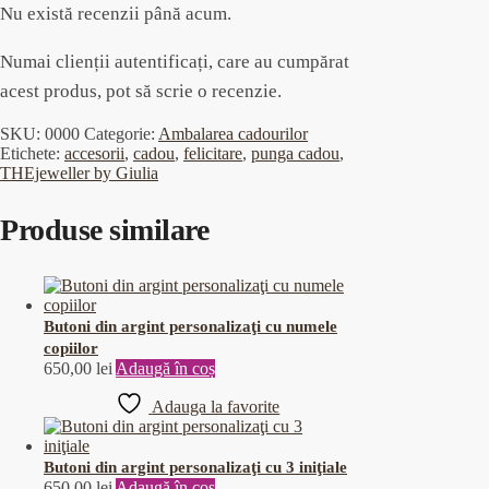
Nu există recenzii până acum.
Numai clienții autentificați, care au cumpărat
acest produs, pot să scrie o recenzie.
SKU:
0000
Categorie:
Ambalarea cadourilor
Etichete:
accesorii
,
cadou
,
felicitare
,
punga cadou
,
THEjeweller by Giulia
Produse similare
Butoni din argint personalizaţi cu numele
copiilor
650,00
lei
Adaugă în coș
Adauga la favorite
Butoni din argint personalizaţi cu 3 iniţiale
650,00
lei
Adaugă în coș