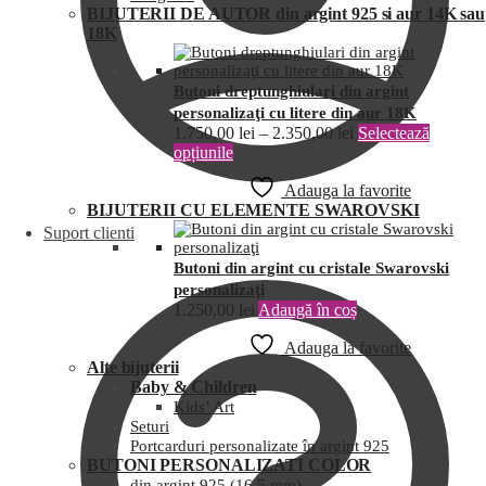
BIJUTERII DE AUTOR din argint 925 si aur 14K sau
18K
Butoni dreptunghiulari din argint
personalizaţi cu litere din aur 18K
1.750,00
lei
–
2.350,00
lei
Selectează
opțiunile
Adauga la favorite
BIJUTERII CU ELEMENTE SWAROVSKI
Suport clienti
Butoni din argint cu cristale Swarovski
personalizaţi
1.250,00
lei
Adaugă în coș
Adauga la favorite
Alte bijuterii
Baby & Children
Kids’ Art
Seturi
Portcarduri personalizate în argint 925
BUTONI PERSONALIZATI COLOR
din argint 925 (16,5 mm)