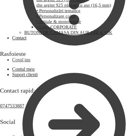
din argint 925 placaţi cu aur (16,5 mm)
• Personalizări tematice
• Personalizare color
• Iniţiale & monograme
• Logo CORPORATE
BUTONI DE CAMASA DIN AUR 14K si 18K
Contact
Rasfoieste
Cosul tau
Contul meu
Suport clienti
Contact rapid:
0747533887
Social