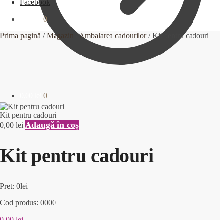
Facebook
0,00
lei
0
Prima pagină
/
Magazin
/
Ambalarea cadourilor
/
Kit pentru cadouri
0,00
lei
0
Kit pentru cadouri
Adaugă în coș
0,00
lei
Kit pentru cadouri
Pret: 0lei
Cod produs: 0000
0,00
lei