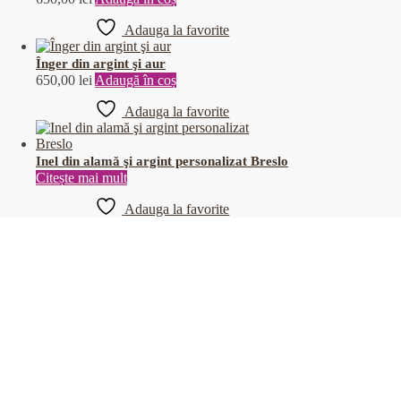
Adauga la favorite
Înger din argint şi aur
650,00
lei
Adaugă în coș
Adauga la favorite
Inel din alamă şi argint personalizat Breslo
Citește mai mult
Adauga la favorite