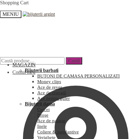
Shopping Cart
MENIU
Caută
MAGAZIN
Bijuterii barbati
Contul meu
BUTONI DE CAMASA PERSONALIZATI
Money clips
Ace de rever
Ace de cravată
Ace pentru guler
Bijuterii dama
Cercei
Broşe
Ace de palarie
Inele
Coliere & pandantive
Verighete