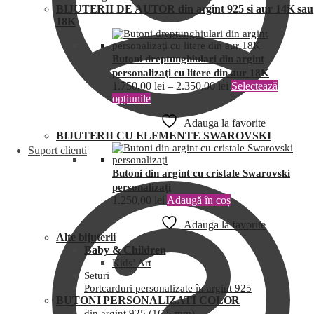
BIJUTERII DE AUTOR din argint 925 si aur 14K sau
18K
Butoni dreptunghiulari din argint
personalizaţi cu litere din aur 18K
1.750,00
lei
–
2.350,00
lei
Selectează
opțiunile
Adauga la favorite
BIJUTERII CU ELEMENTE SWAROVSKI
Suport clienti
Butoni din argint cu cristale Swarovski
personalizaţi
1.250,00
lei
Adaugă în coș
Adauga la favorite
Alte bijuterii
Baby & Children
Kids’ Art
Seturi
Portcarduri personalizate în argint 925
BUTONI PERSONALIZATI COLOR
din argint 925 (16,5 mm)