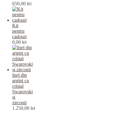
650,00
lei
Kit
pentru
cadouri
0,00
lei
Inel din
argint cu
cristal
Swarovski
şi
zirconii
1.250,00
lei