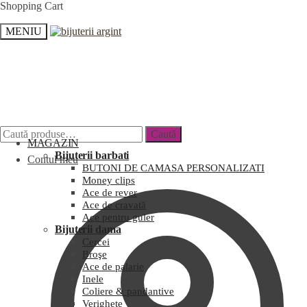
Shopping Cart
MENIU
Caută
MAGAZIN
Bijuterii barbati
Contul meu
BUTONI DE CAMASA PERSONALIZATI
Money clips
Ace de rever
Ace de cravată
Ace pentru guler
Bijuterii dama
Cercei
Broşe
Ace de palarie
Inele
Coliere & pandantive
Verighete