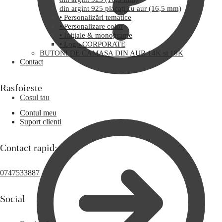
din argint 925 placaţi cu aur (16,5 mm)
• Personalizări tematice
• Personalizare color
• Iniţiale & monograme
• Logo CORPORATE
BUTONI DE CAMASA DIN AUR 14K si 18K
Contact
Rasfoieste
Cosul tau
Contul meu
Suport clienti
Contact rapid:
0747533887
Social