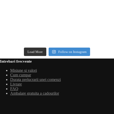
Load More
Follow on Instagram
Intrebari frecvente
Misiune si valori
Cum cumpar
Durata prelucrarii unei comenzi
Livrare
FAQ
Ambalare gratuita a cadourilor