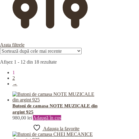
Arata filtrele
Afișez 1 - 12 din 18 rezultate
1
2
→
Butoni de camasa NOTE MUZICALE din
argint 925
980,00
lei
Adaugă în coș
Adauga la favorite