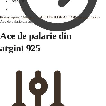
Facebook
0,00
lei
0
Prima pagină
/
Magazin
/
BIJUTERII DE AUTOR din argint 925
/
Ace de palarie din argint 925
Ace de palarie din
argint 925
0,00
lei
0