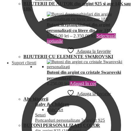
BIJUTERII DE AUTOR din argint 925 si aur 14K sau
18K
Butoni dreptunghiulari din argint
personalizaţi cu litere din aur 18K
1.750,00
lei
–
2.350,00
lei
Selectează
opțiunile
Adauga la favorite
BIJUTERII CU ELEMENTE SWAROVSKI
Suport clienti
Butoni din argint cu cristale Swarovski
personalizaţi
1.250,00
lei
Adaugă în coș
Adauga la favorite
Alte bijuterii
Baby & Children
Kids’ Art
Seturi
Portcarduri personalizate în argint 925
BUTONI PERSONALIZATI COLOR
din argint 925 (16,5 mm)