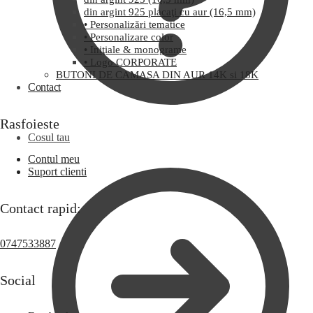
din argint 925 placaţi cu aur (16,5 mm)
• Personalizări tematice
• Personalizare color
• Iniţiale & monograme
• Logo CORPORATE
BUTONI DE CAMASA DIN AUR 14K si 18K
Contact
Rasfoieste
Cosul tau
Contul meu
Suport clienti
Contact rapid:
0747533887
Social