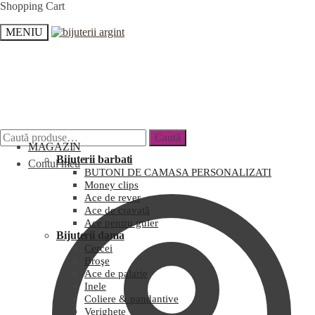
Shopping Cart
MENIU
Caută
MAGAZIN
Bijuterii barbati
Contul meu
BUTONI DE CAMASA PERSONALIZATI
Money clips
Ace de rever
Ace de cravată
Ace pentru guler
Bijuterii dama
Cercei
Broşe
Ace de palarie
Inele
Coliere & pandantive
Verighete