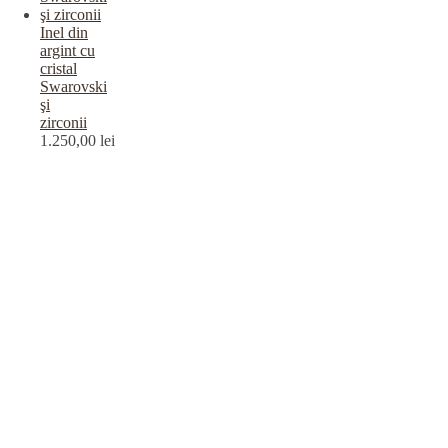
Inel din
argint cu
cristal
Swarovski
şi
zirconii
1.250,00
lei