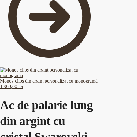
Money clips din argint personalizat cu monogramă
1.960,00
lei
Ac de palarie lung
din argint cu
cristal Swarovski