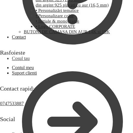
din argint 925 placaţi cu aur (16,5 mm)
• Personalizări tematice
• Personalizare color
• Iniţiale & monograme
• Logo CORPORATE
BUTONI DE CAMASA DIN AUR 14K si 18K
Contact
Rasfoieste
Cosul tau
Contul meu
Suport clienti
Contact rapid:
0747533887
Social