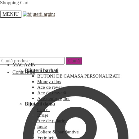
Shopping Cart
MENIU
Caută
MAGAZIN
Bijuterii barbati
Contul meu
BUTONI DE CAMASA PERSONALIZATI
Money clips
Ace de rever
Ace de cravată
Ace pentru guler
Bijuterii dama
Cercei
Broşe
Ace de palarie
Inele
Coliere & pandantive
Verighete