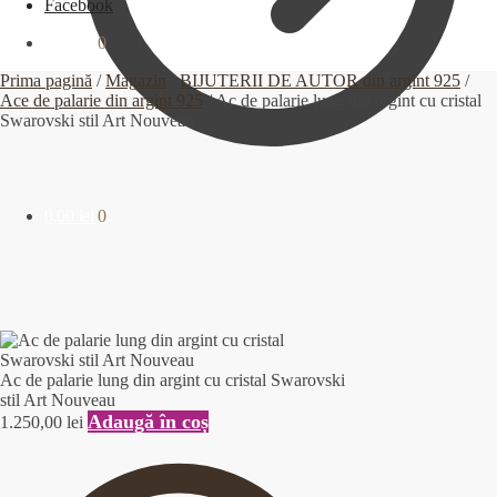
Facebook
0,00
lei
0
Prima pagină
/
Magazin
/
BIJUTERII DE AUTOR din argint 925
/
Ace de palarie din argint 925
/
Ac de palarie lung din argint cu cristal
Swarovski stil Art Nouveau
0,00
lei
0
Ac de palarie lung din argint cu cristal Swarovski
stil Art Nouveau
Adaugă în coș
1.250,00
lei