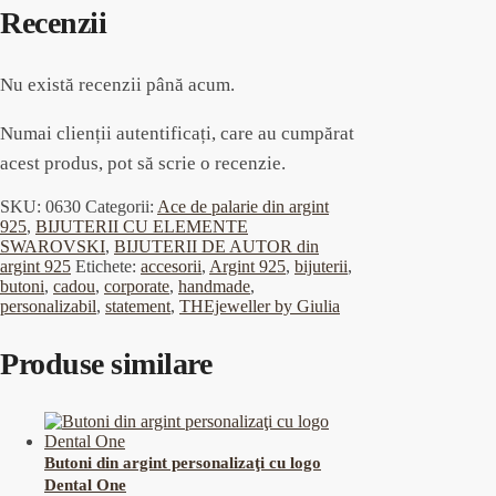
Recenzii
Nu există recenzii până acum.
Numai clienții autentificați, care au cumpărat
acest produs, pot să scrie o recenzie.
SKU:
0630
Categorii:
Ace de palarie din argint
925
,
BIJUTERII CU ELEMENTE
SWAROVSKI
,
BIJUTERII DE AUTOR din
argint 925
Etichete:
accesorii
,
Argint 925
,
bijuterii
,
butoni
,
cadou
,
corporate
,
handmade
,
personalizabil
,
statement
,
THEjeweller by Giulia
Produse similare
Butoni din argint personalizaţi cu logo
Dental One