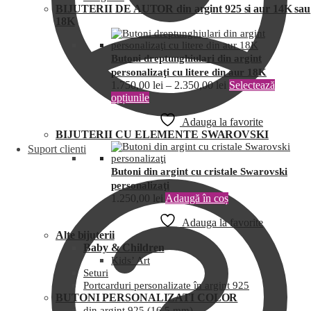
BIJUTERII DE AUTOR din argint 925 si aur 14K sau
18K
Butoni dreptunghiulari din argint
personalizaţi cu litere din aur 18K
1.750,00
lei
–
2.350,00
lei
Selectează
opțiunile
Adauga la favorite
BIJUTERII CU ELEMENTE SWAROVSKI
Suport clienti
Butoni din argint cu cristale Swarovski
personalizaţi
1.250,00
lei
Adaugă în coș
Adauga la favorite
Alte bijuterii
Baby & Children
Kids’ Art
Seturi
Portcarduri personalizate în argint 925
BUTONI PERSONALIZATI COLOR
din argint 925 (16,5 mm)