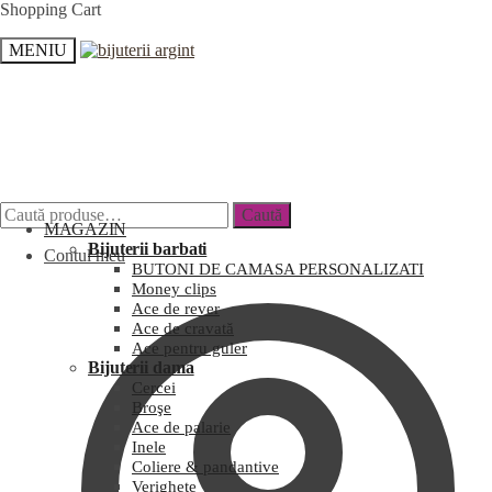
Shopping Cart
MENIU
Caută
MAGAZIN
Bijuterii barbati
Contul meu
BUTONI DE CAMASA PERSONALIZATI
Money clips
Ace de rever
Ace de cravată
Ace pentru guler
Bijuterii dama
Cercei
Broşe
Ace de palarie
Inele
Coliere & pandantive
Verighete