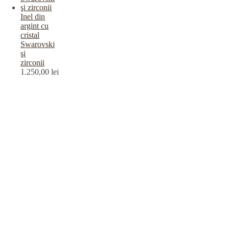
Inel din
argint cu
cristal
Swarovski
şi
zirconii
1.250,00
lei