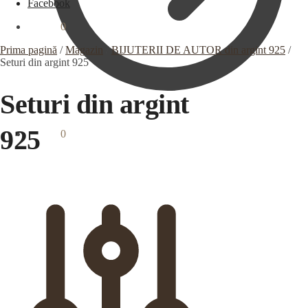
Facebook
0,00
lei
0
Prima pagină
/
Magazin
/
BIJUTERII DE AUTOR din argint 925
/
Seturi din argint 925
Seturi din argint
925
0,00
lei
0