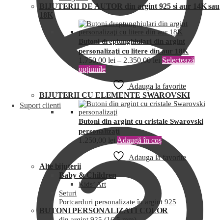
BIJUTERII DE AUTOR din argint 925 si aur 14K sau
18K
Butoni dreptunghiulari din argint
personalizaţi cu litere din aur 18K
1.750,00
lei
–
2.350,00
lei
Selectează
opțiunile
Adauga la favorite
BIJUTERII CU ELEMENTE SWAROVSKI
Suport clienti
Butoni din argint cu cristale Swarovski
personalizaţi
1.250,00
lei
Adaugă în coș
Adauga la favorite
Alte bijuterii
Baby & Children
Kids’ Art
Seturi
Portcarduri personalizate în argint 925
BUTONI PERSONALIZATI COLOR
din argint 925 (16,5 mm)