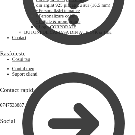
din argint 925 placaţi cu aur (16,5 mm)
• Personalizări tematice
• Personalizare color
• Iniţiale & monograme
• Logo CORPORATE
BUTONI DE CAMASA DIN AUR 14K si 18K
Contact
Rasfoieste
Cosul tau
Contul meu
Suport clienti
Contact rapid:
0747533887
Social