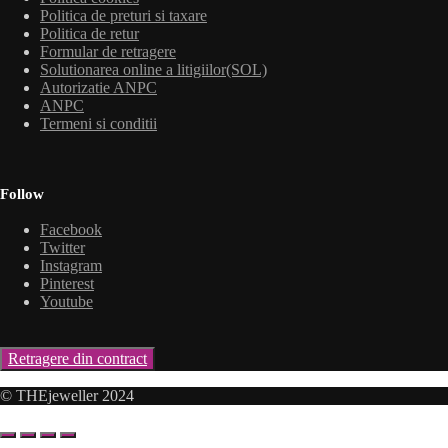
Politica de preturi si taxare
Politica de retur
Formular de retragere
Solutionarea online a litigiilor(SOL)
Autorizatie ANPC
ANPC
Termeni si conditii
Follow
Facebook
Twitter
Instagram
Pinterest
Youtube
Retragere din contract
© THEjeweller 2024