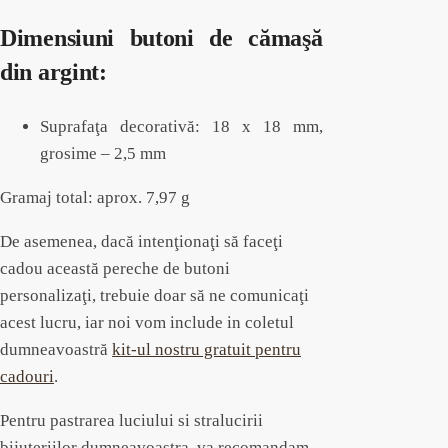
Dimensiuni butoni de cămaşă
din argint:
Suprafaţa decorativă: 18 x 18 mm,
grosime – 2,5 mm
Gramaj total: aprox. 7,97 g
De asemenea, dacă intenţionaţi să faceţi
cadou această pereche de butoni
personalizaţi, trebuie doar să ne comunicaţi
acest lucru, iar noi vom include in coletul
dumneavoastră
kit-ul nostru gratuit pentru
cadouri
.
Pentru pastrarea luciului si stralucirii
bijuteriilor dumneavoastra, va recomandam