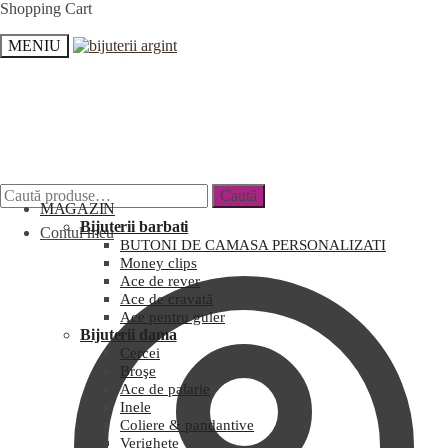
Shopping Cart
MENIU
Caută
MAGAZIN
Bijuterii barbati
Contul meu
BUTONI DE CAMASA PERSONALIZATI
Money clips
Ace de rever
Ace de cravată
Ace pentru guler
Bijuterii dama
Cercei
Broşe
Ace de palarie
Inele
Coliere & pandantive
Verighete