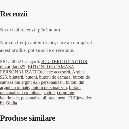
Recenzii
Nu există recenzii până acum.
Numai clienții autentificați, care au cumpărat
acest produs, pot să scrie o recenzie.
SKU:
0662
Categorii:
BIJUTERII DE AUTOR
din argint 925
,
BUTONI DE CAMASA
PERSONALIZATI
Etichete:
accesorii
,
Argint
925
,
bijuterii
,
butoni
,
butoni de camasa
,
butoni de
camasa din argint 925 personalizati
,
butoni din
argint cu initiale
,
butoni personalizati
,
butoni
personalizati cu initiale
,
cadou
,
corporate
,
handmade
,
personalizabil
,
statement
,
THEjeweller
by Giulia
Produse similare