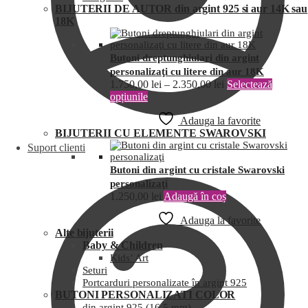
BIJUTERII DE AUTOR din argint 925 si aur 14K sau
18K
Butoni dreptunghiulari din argint
personalizaţi cu litere din aur 18K
1.750,00
lei
–
2.350,00
lei
Selectează
opțiunile
Adauga la favorite
BIJUTERII CU ELEMENTE SWAROVSKI
Suport clienti
Butoni din argint cu cristale Swarovski
personalizaţi
1.250,00
lei
Adaugă în coș
Adauga la favorite
Alte bijuterii
Baby & Children
Kids’ Art
Seturi
Portcarduri personalizate în argint 925
BUTONI PERSONALIZATI COLOR
din argint 925 (16,5 mm)