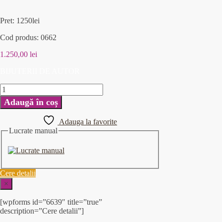
Pret: 1250lei
Cod produs: 0662
1.250,00
lei
BIJUTERII DE AUTOR
Adaugă în coș
Adauga la favorite
Lucrate manual
Cere detalii
×
[wpforms id=”6639″ title=”true”
description=”Cere detalii”]