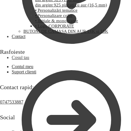
din argint 925 placaţi cu aur (16,5 mm)
• Personalizări tematice
• Personalizare color
• Iniţiale & monograme
• Logo CORPORATE
BUTONI DE CAMASA DIN AUR 14K si 18K
Contact
Rasfoieste
Cosul tau
Contul meu
Suport clienti
Contact rapid:
0747533887
Social