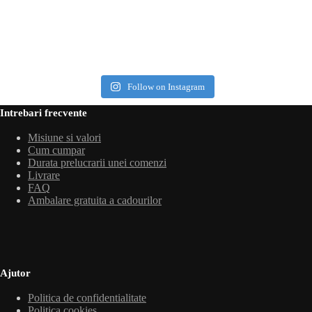
Follow on Instagram
Intrebari frecvente
Misiune si valori
Cum cumpar
Durata prelucrarii unei comenzi
Livrare
FAQ
Ambalare gratuita a cadourilor
Ajutor
Politica de confidentialitate
Politica cookies