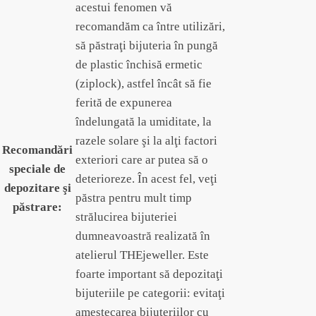
acestui fenomen vă
recomandăm ca între utilizări,
să păstraţi bijuteria în pungă
de plastic închisă ermetic
(ziplock), astfel încât să fie
ferită de expunerea
îndelungată la umiditate, la
razele solare şi la alţi factori
Recomandări
exteriori care ar putea să o
speciale de
deterioreze. În acest fel, veţi
depozitare şi
păstra pentru mult timp
păstrare:
strălucirea bijuteriei
dumneavoastră realizată în
atelierul THEjeweller. Este
foarte important să depozitaţi
bijuteriile pe categorii: evitaţi
amestecarea bijuteriilor cu