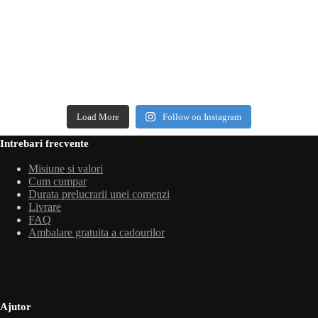
Load More
Follow on Instagram
Intrebari frecvente
Misiune si valori
Cum cumpar
Durata prelucrarii unei comenzi
Livrare
FAQ
Ambalare gratuita a cadourilor
Ajutor