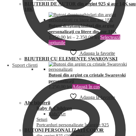
BIJUTERII DE AUTOR din argint 925 si aur 14K sau
18K
Butoni dreptunghiulari din argint
personalizaţi cu litere din aur 18K
1.750,00
lei
–
2.350,00
lei
Selectează
opțiunile
Adauga la favorite
BIJUTERII CU ELEMENTE SWAROVSKI
Suport clienti
Butoni din argint cu cristale Swarovski
personalizaţi
1.250,00
lei
Adaugă în coș
Adauga la favorite
Alte bijuterii
Baby & Children
Kids’ Art
Seturi
Portcarduri personalizate în argint 925
BUTONI PERSONALIZATI COLOR
din argint 925 (16,5 mm)