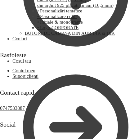
din argint 925 placaţi cu aur (16,5 mm)
• Personalizări tematice
• Personalizare color
• Iniţiale & monograme
• Logo CORPORATE
BUTONI DE CAMASA DIN AUR 14K si 18K
Contact
Rasfoieste
Cosul tau
Contul meu
Suport clienti
Contact rapid:
0747533887
Social