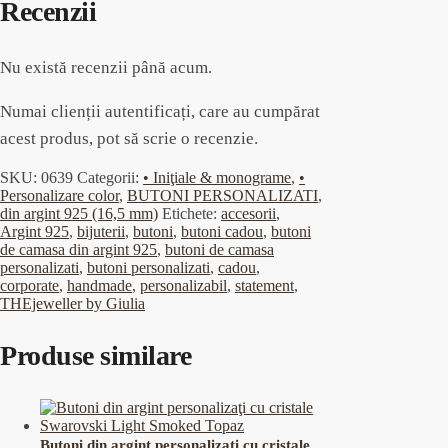
Recenzii
Nu există recenzii până acum.
Numai clienții autentificați, care au cumpărat
acest produs, pot să scrie o recenzie.
SKU:
0639
Categorii:
• Iniţiale & monograme
,
•
Personalizare color
,
BUTONI PERSONALIZATI
,
din argint 925 (16,5 mm)
Etichete:
accesorii
,
Argint 925
,
bijuterii
,
butoni
,
butoni cadou
,
butoni
de camasa din argint 925
,
butoni de camasa
personalizati
,
butoni personalizati
,
cadou
,
corporate
,
handmade
,
personalizabil
,
statement
,
THEjeweller by Giulia
Produse similare
Butoni din argint personalizaţi cu cristale