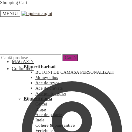
Shopping Cart
MENIU
Caută
MAGAZIN
Bijuterii barbati
Contul meu
BUTONI DE CAMASA PERSONALIZATI
Money clips
Ace de rever
Ace de cravată
Ace pentru guler
Bijuterii dama
Cercei
Broşe
Ace de palarie
Inele
Coliere & pandantive
Verighete