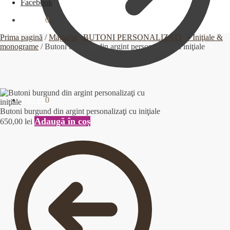
Facebook
0,00
lei
0
Prima pagină
/
Magazin
/
BUTONI PERSONALIZATI
/
• Iniţiale &
monograme
/
Butoni burgund din argint personalizaţi cu iniţiale
0,00
lei
0
Butoni burgund din argint personalizaţi cu iniţiale
Adaugă în coș
650,00
lei