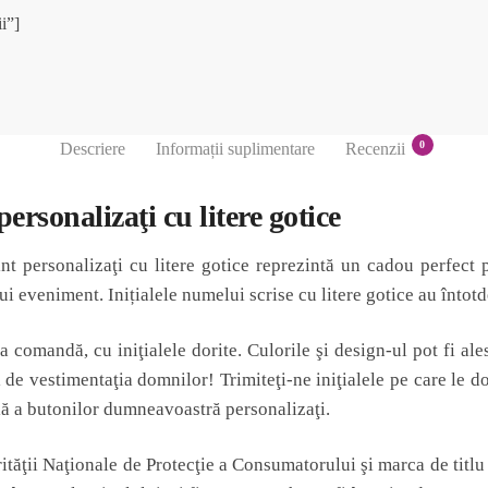
i”]
0
Descriere
Informații suplimentare
Recenzii
ersonalizaţi cu litere gotice
t personalizaţi cu litere gotice reprezintă un cadou perfect 
nui eveniment. Inițialele numelui scrise cu litere gotice au înto
a comandă, cu iniţialele dorite. Culorile şi design-ul pot fi al
de vestimentaţia domnilor! Trimiteţi-ne iniţialele pe care le d
ă a butonilor dumneavoastră personalizaţi.
tăţii Naţionale de Protecţie a Consumatorului şi marca de titlu 