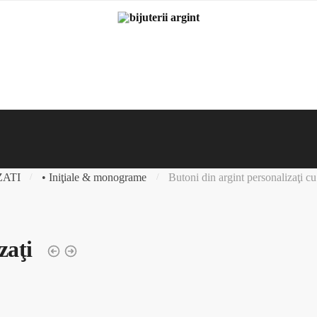
ZATI
• Iniţiale & monograme
Butoni din argint personalizaţi cu 
/
/
zaţi