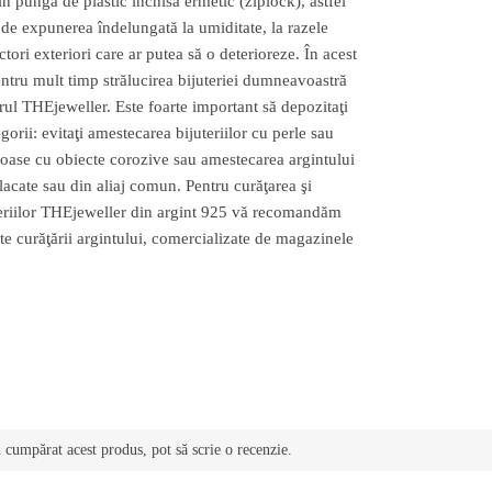
 în pungă de plastic închisă ermetic (ziplock), astfel
tă de expunerea îndelungată la umiditate, la razele
factori exteriori care ar putea să o deterioreze. În acest
pentru mult timp strălucirea bijuteriei dumneavoastră
ierul THEjeweller. Este foarte important să depozitaţi
egorii: evitaţi amestecarea bijuteriilor cu perle sau
ioase cu obiecte corozive sau amestecarea argintului
placate sau din aliaj comun. Pentru curăţarea şi
uteriilor THEjeweller din argint 925 vă recomandăm
e curăţării argintului, comercializate de magazinele
u cumpărat acest produs, pot să scrie o recenzie.