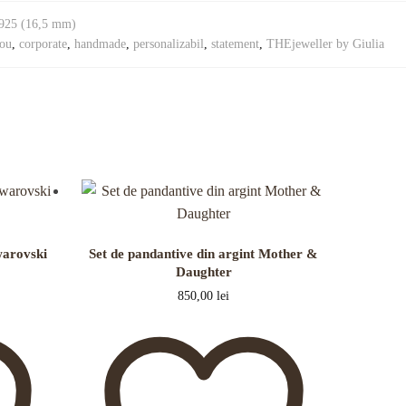
 925 (16,5 mm)
ou
,
corporate
,
handmade
,
personalizabil
,
statement
,
THEjeweller by Giulia
warovski
Set de pandantive din argint Mother &
Daughter
850,00
lei