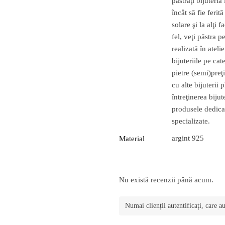
păstraţi bijuteria
încât să fie feri
solare şi la alţi 
fel, veţi păstra 
realizată în atel
bijuteriile pe cat
pietre (semi)preţ
cu alte bijuterii 
întreţinerea bij
produsele dedicat
specializate.
argint 925
Material
Nu există recenzii până acum.
Numai clienții autentificați, care a