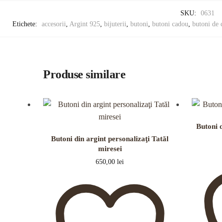
SKU:
0631
Etichete:
accesorii
,
Argint 925
,
bijuterii
,
butoni
,
butoni cadou
,
butoni de 
Produse similare
Butoni d
Butoni din argint personalizaţi Tatăl
miresei
650,00
lei