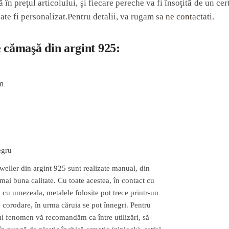
în preţul articolului, şi fiecare pereche va fi însoţită de un cert
te fi personalizat.Pentru detalii, va rugam sa
ne contactati
.
 cămaşă din argint 925:
m
egru
weller din argint 925 sunt realizate manual, din
mai buna calitate. Cu toate acestea, în contact cu
u cu umezeala, metalele folosite pot trece printr-un
 corodare, în urma căruia se pot înnegri. Pentru
ui fenomen vă recomandăm ca între utilizări, să