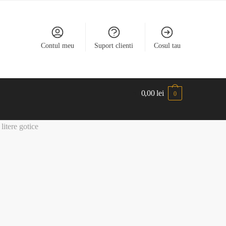
Contul meu
Suport clienti
Cosul tau
0,00
lei
0
litere gotice