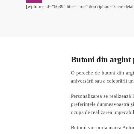
[wpforms id=”6639″ title=”true” description=”Cere detali
Butoni din argint p
O pereche de butoni din argin
aniversării sau a celebrării u
Personalizarea se realizează l
preferinţele dumneavoastră şi 
ocupa de realizarea impecabil
Butonii vor purta marca Autori