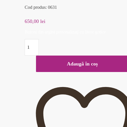
Cod produs: 0631
650,00
lei
Butoni din argint personalizaţi cu litere gotice
Adaugă în coș