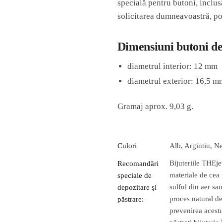
specială pentru butoni, inclusă 
solicitarea dumneavoastră, poa
Dimensiuni butoni de
diametrul interior: 12 mm
diametrul exterior: 16,5 m
Gramaj aprox. 9,03 g.
Culori
Alb, Argintiu, N
Bijuteriile THEje
Recomandări
materiale de cea 
speciale de
sulful din aer sa
depozitare şi
proces natural de
păstrare:
prevenirea acest