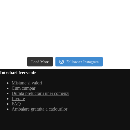
Load More
Follow on Instagram
Intrebari frecvente
Misiune si valori
Cum cumpar
Durata prelucrarii unei comenzi
Livrare
FAQ
Ambalare gratuita a cadourilor