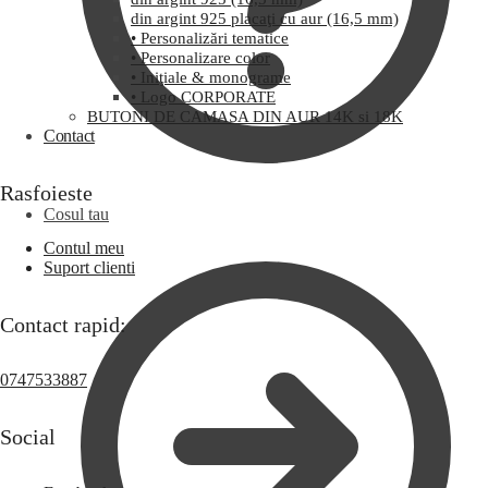
din argint 925 placaţi cu aur (16,5 mm)
• Personalizări tematice
• Personalizare color
• Iniţiale & monograme
• Logo CORPORATE
BUTONI DE CAMASA DIN AUR 14K si 18K
Contact
Rasfoieste
Cosul tau
Contul meu
Suport clienti
Contact rapid:
0747533887
Social