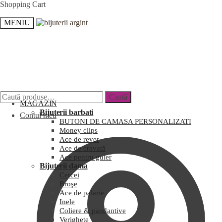
Shopping Cart
MENIU
Caută
MAGAZIN
Bijuterii barbati
Contul meu
BUTONI DE CAMASA PERSONALIZATI
Money clips
Ace de rever
Ace de cravată
Ace pentru guler
Bijuterii dama
Cercei
Broşe
Ace de palarie
Inele
Coliere & pandantive
Verighete