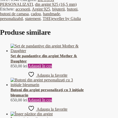
PERSONALIZATI
,
din argint 925 (16,5 mm)
Etichete:
accesorii
,
Argint 925
,
bijuterii
,
butoni
,
butoni de camasa
,
cadou
,
handmade
,
personalizabil
,
statement
,
THEjeweller by Giulia
Produse similare
Set de pandantive din argint Mother &
Daughter
850,00
lei
Adaugă în coș
Adauga la favorite
Butoni din argint personalizaţi cu 3 iniţiale
bleumarin
650,00
lei
Adaugă în coș
Adauga la favorite