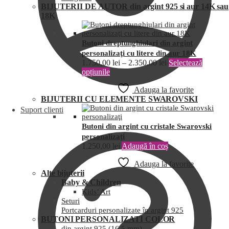
BIJUTERII DE AUTOR din argint 925 si aur 14K sau
18K
Butoni dreptunghiulari din argint
personalizaţi cu litere din aur 18K
1.750,00
lei
–
2.350,00
lei
Selectează
opțiunile
Adauga la favorite
BIJUTERII CU ELEMENTE SWAROVSKI
Suport clienti
Butoni din argint cu cristale Swarovski
personalizaţi
1.250,00
lei
Adaugă în coș
Adauga la favorite
Alte bijuterii
Baby & Children
Kids’ Art
Seturi
Portcarduri personalizate în argint 925
BUTONI PERSONALIZATI COLOR
din argint 925 (16,5 mm)