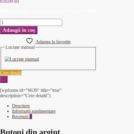
650,00
lei
Butoni din argint personalizaţi cu numele copiilorR
Adaugă în coș
Adauga la favorite
Lucrate manual
Cere detalii
×
[wpforms id=”6639″ title=”true”
description=”Cere detalii”]
Descriere
Informații suplimentare
Recenzii
0
Butoni din argint