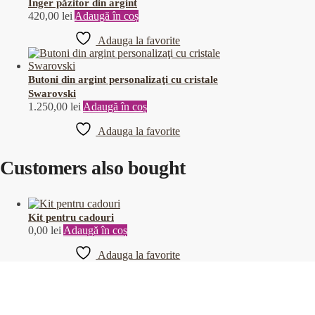
Înger păzitor din argint
420,00
lei
Adaugă în coș
Adauga la favorite
Butoni din argint personalizaţi cu cristale
Swarovski
1.250,00
lei
Adaugă în coș
Adauga la favorite
Customers also bought
Kit pentru cadouri
0,00
lei
Adaugă în coș
Adauga la favorite