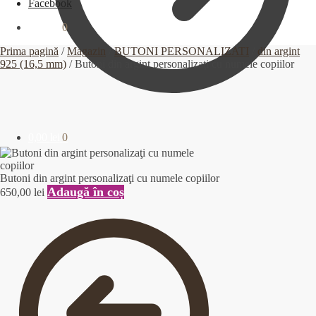
Facebook
0,00
lei
0
Prima pagină
/
Magazin
/
BUTONI PERSONALIZATI
/
din argint
925 (16,5 mm)
/
Butoni din argint personalizaţi cu numele copiilor
0,00
lei
0
Butoni din argint personalizaţi cu numele copiilor
Adaugă în coș
650,00
lei