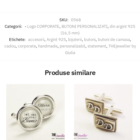
SKU:
0568
Categorii:
• Logo CORPORATE
,
BUTONI PERSONALIZATI
,
din argint 925
(16,5 mm)
Etichete:
accesorii
,
Argint 925
,
bijuterii
,
butoni
,
butoni de camasa
,
cadou
,
corporate
,
handmade
,
personalizabil
,
statement
,
THEjeweller by
Giulia
Produse similare