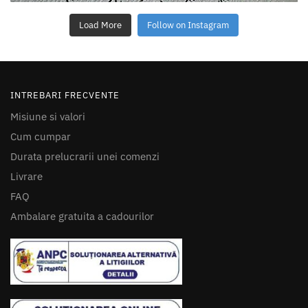
Load More
Follow on Instagram
INTREBARI FRECVENTE
Misiune si valori
Cum cumpar
Durata prelucrarii unei comenzi
Livrare
FAQ
Ambalare gratuita a cadourilor