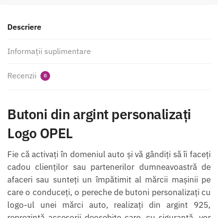
Descriere
Informații suplimentare
Recenzii
0
Butoni din argint personalizaţi
Logo OPEL
Fie că activaţi în domeniul auto şi vă gândiţi să îi faceţi
cadou clienţilor sau partenerilor dumneavoastră de
afaceri sau sunteţi un împătimit al mărcii maşinii pe
care o conduceţi, o pereche de butoni personalizaţi cu
logo-ul unei mărci auto, realizaţi din argint 925,
reprezintă accesorii deosebite care, cu siguranţă, vor