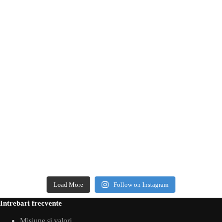
Load More
Follow on Instagram
Intrebari frecvente
Misiune si valori