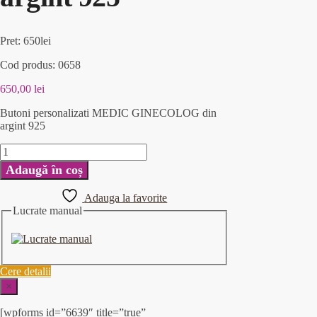
Pret: 650lei
Cod produs: 0658
650,00
lei
Butoni personalizati MEDIC GINECOLOG din
argint 925
Adaugă în coș
Adauga la favorite
Lucrate manual
Cere detalii
×
[wpforms id=”6639″ title=”true”