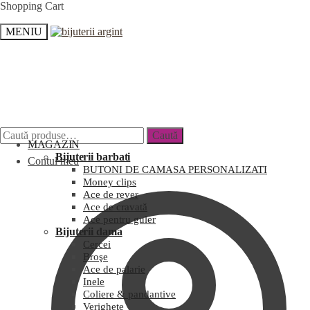
Shopping Cart
MENIU
Caută
MAGAZIN
Bijuterii barbati
Contul meu
BUTONI DE CAMASA PERSONALIZATI
Money clips
Ace de rever
Ace de cravată
Ace pentru guler
Bijuterii dama
Cercei
Broşe
Ace de palarie
Inele
Coliere & pandantive
Verighete