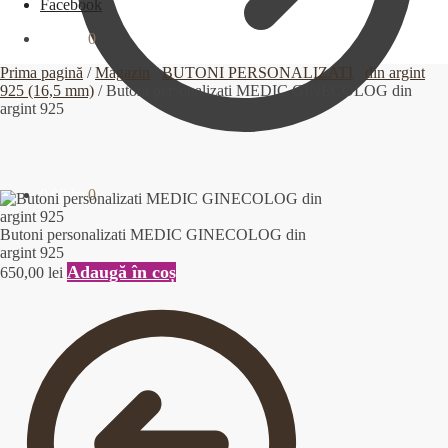
Facebook
0,00
lei
0
Prima pagină
/
Magazin
/
BUTONI PERSONALIZATI
/
din argint
925 (16,5 mm)
/
Butoni personalizati MEDIC GINECOLOG din
argint 925
0,00
lei
0
Butoni personalizati MEDIC GINECOLOG din
argint 925
Adaugă în coș
650,00
lei