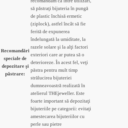
recomandăm ca între utilizări,
să păstraţi bijuteria în pungă
de plastic închisă ermetic
(ziplock), astfel încât să fie
ferită de expunerea
îndelungată la umiditate, la
razele solare şi la alţi factori
Recomandări
exteriori care ar putea să o
speciale de
deterioreze. În acest fel, veţi
depozitare şi
păstra pentru mult timp
păstrare:
strălucirea bijuteriei
dumneavoastră realizată în
atelierul THEjeweller. Este
foarte important să depozitaţi
bijuteriile pe categorii: evitaţi
amestecarea bijuteriilor cu
perle sau pietre