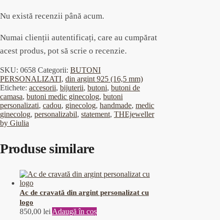
Nu există recenzii până acum.
Numai clienții autentificați, care au cumpărat
acest produs, pot să scrie o recenzie.
SKU:
0658
Categorii:
BUTONI
PERSONALIZATI
,
din argint 925 (16,5 mm)
Etichete:
accesorii
,
bijuterii
,
butoni
,
butoni de
camasa
,
butoni medic ginecolog
,
butoni
personalizati
,
cadou
,
ginecolog
,
handmade
,
medic
ginecolog
,
personalizabil
,
statement
,
THEjeweller
by Giulia
Produse similare
Ac de cravată din argint personalizat cu
logo
850,00
lei
Adaugă în coș