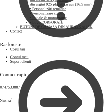
din argint 925 placaţi cu aur (16,5 mm)
• Personalizări tematice
• Personalizare color
• Iniţiale & monograme
• Logo CORPORATE
BUTONI DE CAMASA DIN AUR 14K si 18K
Contact
Rasfoieste
Cosul tau
Contul meu
Suport clienti
Contact rapid:
0747533887
Social