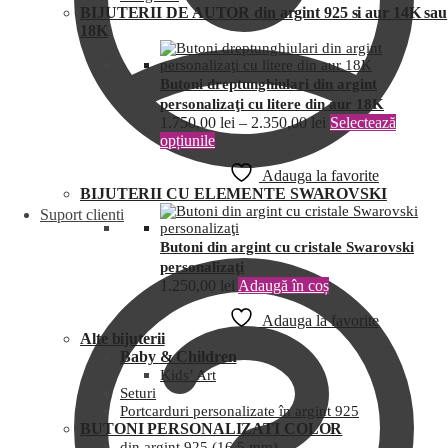
BIJUTERII DE AUTOR din argint 925 si aur 14K sau
18K
Butoni dreptunghiulari din argint
personalizaţi cu litere din aur 18K
1.750,00
lei
–
2.350,00
lei
Selectează
opțiunile
Adauga la favorite
BIJUTERII CU ELEMENTE SWAROVSKI
Suport clienti
Butoni din argint cu cristale Swarovski
personalizaţi
1.250,00
lei
Adaugă în coș
Adauga la favorite
Alte bijuterii
Baby & Children
Kids’ Art
Seturi
Portcarduri personalizate în argint 925
BUTONI PERSONALIZATI COLOR
din argint 925 (16,5 mm)