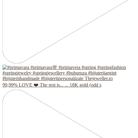
99,99% LOVE ❤️ The rest is... ... 18K gold (odd s