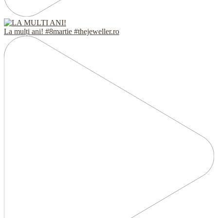
La mulți ani! #8martie #thejeweller.ro