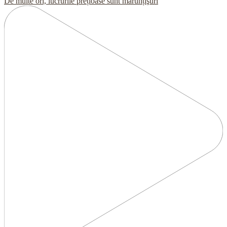
De multe ori, lucrurile prețioase sunt mărunțişuri