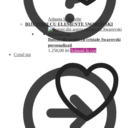
Adauga la favorite
BIJUTERII CU ELEMENTE SWAROVSKI
Butoni din argint cu cristale Swarovski
personalizaţi
1.250,00
lei
Adaugă în coș
Cosul tau