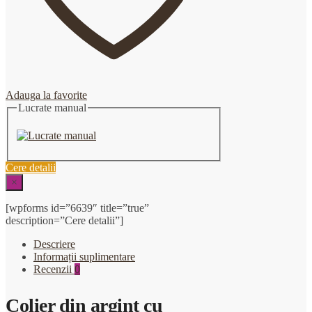
Adauga la favorite
Lucrate manual
Cere detalii
×
[wpforms id=”6639″ title=”true”
description=”Cere detalii”]
Descriere
Informații suplimentare
Recenzii
0
Colier din argint cu