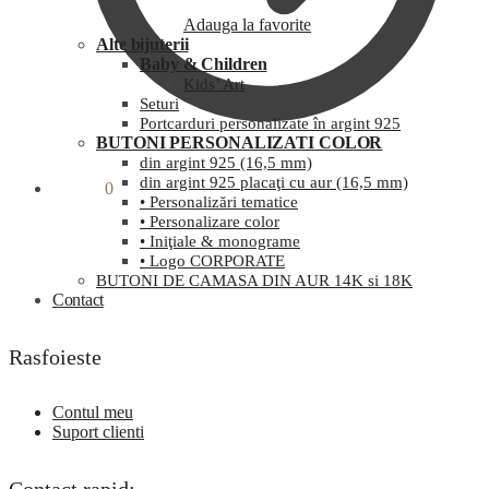
Adauga la favorite
Alte bijuterii
Baby & Children
Kids’ Art
Seturi
Portcarduri personalizate în argint 925
BUTONI PERSONALIZATI COLOR
din argint 925 (16,5 mm)
din argint 925 placaţi cu aur (16,5 mm)
0,00
lei
0
• Personalizări tematice
• Personalizare color
• Iniţiale & monograme
• Logo CORPORATE
BUTONI DE CAMASA DIN AUR 14K si 18K
Contact
Rasfoieste
Contul meu
Suport clienti
Contact rapid: