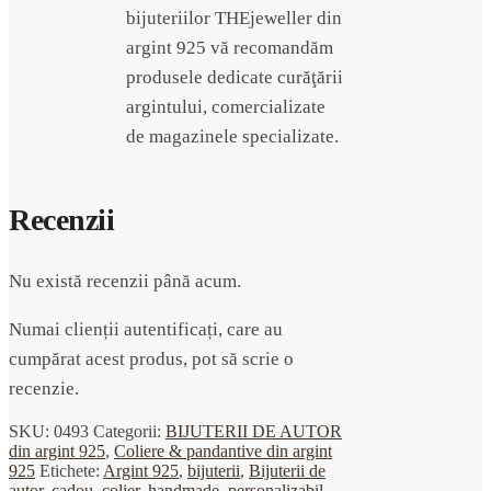
bijuteriilor THEjeweller din
argint 925 vă recomandăm
produsele dedicate curăţării
argintului, comercializate
de magazinele specializate.
Recenzii
Nu există recenzii până acum.
Numai clienții autentificați, care au
cumpărat acest produs, pot să scrie o
recenzie.
SKU:
0493
Categorii:
BIJUTERII DE AUTOR
din argint 925
,
Coliere & pandantive din argint
925
Etichete:
Argint 925
,
bijuterii
,
Bijuterii de
autor
,
cadou
,
colier
,
handmade
,
personalizabil
,