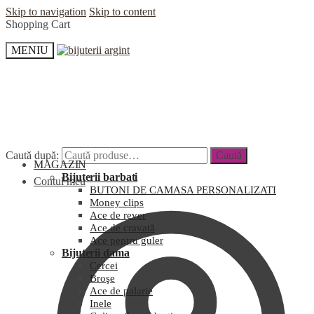
Skip to navigation
Skip to content
Shopping Cart
MENIU
Caută după:
Caută
MAGAZIN
Bijuterii barbati
Contul meu
BUTONI DE CAMASA PERSONALIZATI
Money clips
Ace de rever
Ace de cravată
Ace pentru guler
Bijuterii dama
Cercei
Broşe
Ace de palarie
Inele