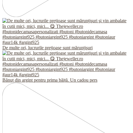
De multe ori, lucrurile prețioase sunt mărunțişuri
Bănuț din argint pentru prima băiță. Un cadou pers