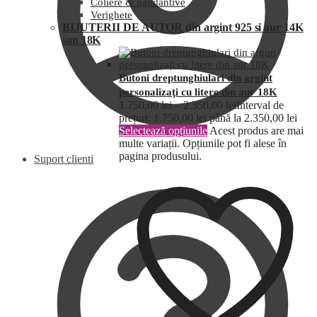
Coliere & pandantive
Verighete
BIJUTERII DE AUTOR din argint 925 si aur 14K
sau 18K
Butoni dreptunghiulari din argint
personalizaţi cu litere din aur 18K
1.750,00
lei
–
2.350,00
lei
Interval de
prețuri: 1.750,00 lei până la 2.350,00 lei
Selectează opțiunile
Acest produs are mai
multe variații. Opțiunile pot fi alese în
pagina produsului.
Suport clienti