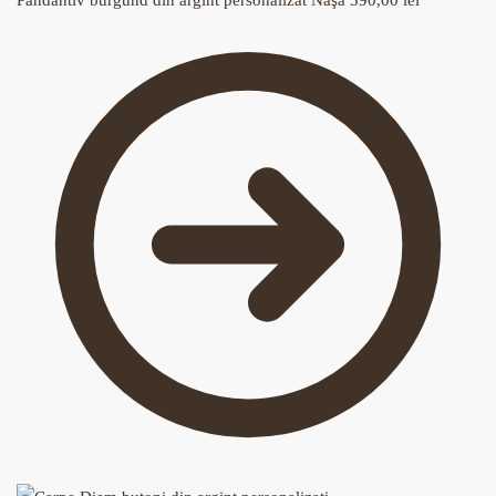
Pandantiv burgund din argint personalizat Naşa
390,00
lei