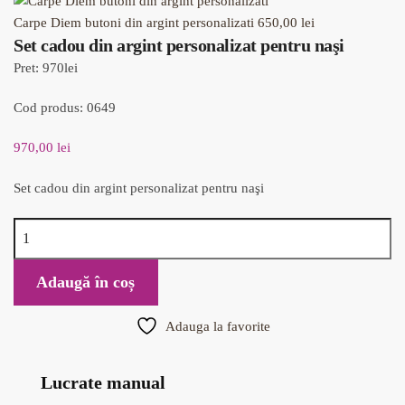
Carpe Diem butoni din argint personalizati
650,00
lei
Set cadou din argint personalizat pentru naşi
Pret: 970lei
Cod produs: 0649
970,00
lei
Set cadou din argint personalizat pentru naşi
Cantitate
Set
cadou
Adaugă în coș
din
argint
Adauga la favorite
personalizat
pentru
naşi
Lucrate manual