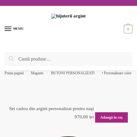
Skip
Skip
to
to
navigation
content
MENIU
0
Caută
Caută
după:
Prima pagină
/
Magazin
/
BUTONI PERSONALIZATI
/
• Personalizare color
/
Set cadou din argint personalizat pentru naşi
970,00
lei
Adaugă în coș