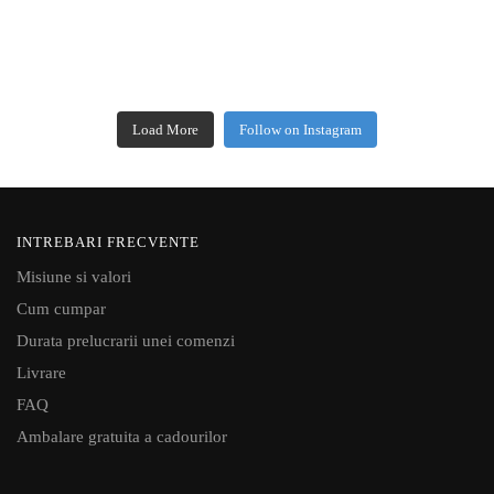
Load More
Follow on Instagram
INTREBARI FRECVENTE
Misiune si valori
Cum cumpar
Durata prelucrarii unei comenzi
Livrare
FAQ
Ambalare gratuita a cadourilor