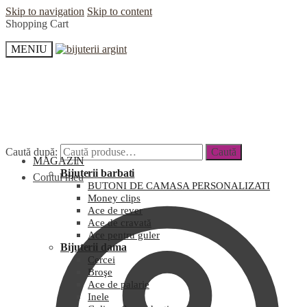
Skip to navigation
Skip to content
Shopping Cart
MENIU
Caută după:
Caută
MAGAZIN
Bijuterii barbati
Contul meu
BUTONI DE CAMASA PERSONALIZATI
Money clips
Ace de rever
Ace de cravată
Ace pentru guler
Bijuterii dama
Cercei
Broşe
Ace de palarie
Inele