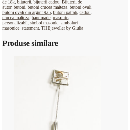
de 18k
,
bijuterii
,
bijuterii cadou
,
Bijuterii de
autor
,
butoni
,
butoni crucea malteza
,
butoni ovali
,
butoni ovali din argint 925
,
butoni patrati
,
cadou
,
crucea malteza
,
handmade
,
masonic
,
personalizabil
,
simbol masonic
,
simboluri
masonice
,
statement
,
THEjeweller by Giulia
Produse similare