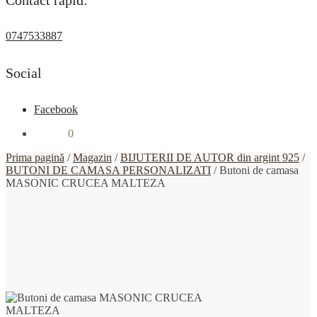
0747533887
Social
Facebook
0,00
lei
0
Prima pagină
/
Magazin
/
BIJUTERII DE AUTOR din argint 925
/
BUTONI DE CAMASA PERSONALIZATI
/
Butoni de camasa
MASONIC CRUCEA MALTEZA