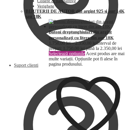
Coliere & pandantive
Verighete
BIJUTERII DE AUTOR din argint 925 si aur 14K
sau 18K
Butoni dreptunghiulari din argint
personalizaţi cu litere din aur 18K
1.750,00
lei
–
2.350,00
lei
Interval de
prețuri: 1.750,00 lei până la 2.350,00 lei
Selectează opțiunile
Acest produs are mai
multe variații. Opțiunile pot fi alese în
pagina produsului.
Suport clienti