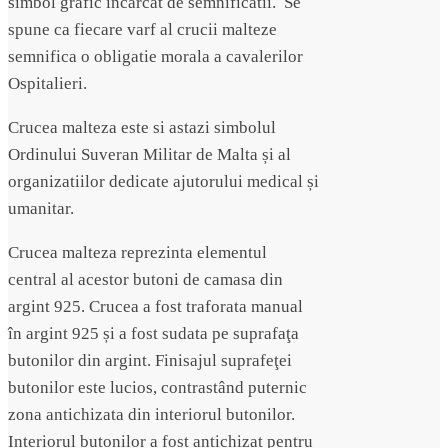
simbol grafic incarcat de semnificatii. Se
spune ca fiecare varf al crucii malteze
semnifica o obligatie morala a cavalerilor
Ospitalieri.
Crucea malteza este si astazi simbolul
Ordinului Suveran Militar de Malta și al
organizatiilor dedicate ajutorului medical și
umanitar.
Crucea malteza reprezinta elementul
central al acestor butoni de camasa din
argint 925. Crucea a fost traforata manual
în argint 925 și a fost sudata pe suprafaţa
butonilor din argint. Finisajul suprafeţei
butonilor este lucios, contrastând puternic
zona antichizata din interiorul butonilor.
Interiorul butonilor a fost antichizat pentru