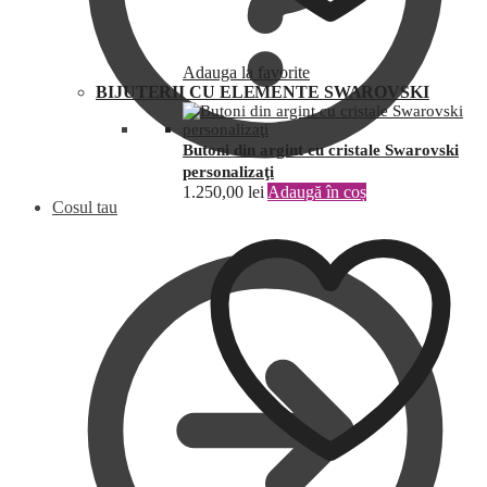
Adauga la favorite
BIJUTERII CU ELEMENTE SWAROVSKI
Butoni din argint cu cristale Swarovski
personalizaţi
1.250,00
lei
Adaugă în coș
Cosul tau