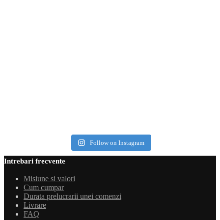
Follow on Instagram
Intrebari frecvente
Misiune si valori
Cum cumpar
Durata prelucrarii unei comenzi
Livrare
FAQ