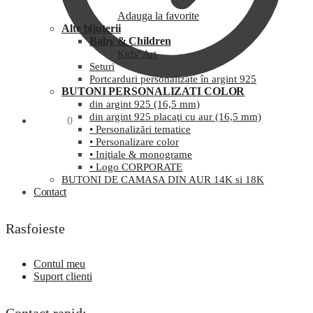
Adauga la favorite
Alte bijuterii
Baby & Children
Kids’ Art
Seturi
Portcarduri personalizate în argint 925
BUTONI PERSONALIZATI COLOR
din argint 925 (16,5 mm)
din argint 925 placaţi cu aur (16,5 mm)
0,00
lei
0
• Personalizări tematice
• Personalizare color
• Iniţiale & monograme
• Logo CORPORATE
BUTONI DE CAMASA DIN AUR 14K si 18K
Contact
Rasfoieste
Contul meu
Suport clienti
Contact rapid: